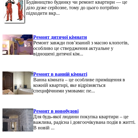
Будівництво будинку чи ремонт квартири — це
діло дуже серйозне, тому до цього потрібно
підходити вкр...
Ремонт дитячої кімнати
Ремонт завжди пов’язаний з масою клопотів,
особливо це ствердження актуальне у
відношені дитячої кім...
Ремонт в ванній кімнаті
Ванна кімната – це особливе приміщення в
кожній квартирі, яке відрізняється
специфічними умовами: пе...
Ремонт в новобудові
Для будь-якої людини покупка квартири – це
важлива, радісна і довгоочікувана подія в житті.
В новій ...