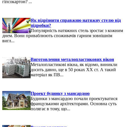
гіпсокартон? ...
Як відрізнити справжню натяжну стелю від
підробки?
Популярність натяжних стель зростає з кожним
днем. Вони приваблюють споживачів гарним зовнішнім
вигл...
Виготовлення металопластикових вікон
Металопластикові вікна, як відомо, виникли
досить давно, ще в 50 роках ХХ ст. А такий
матеріал як ПВ...
Проект будинку з мансардою
Будинки з мансардою почали проектуватися
французькими архітекторами. Основна суть
полягає в тому, що...