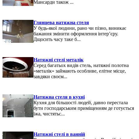
Мансарди також ...
Глянцева натяжна стеля
У будь-якої людини, рано чи пізно, виникає
бажання змінити оформлення інтер’єру.
Дщосить часу таке б...
Натяжні стелі металік
Серед багатьох видів стель, натяжні полотна
«металік» займають особливе, елітне місце,
завдяки своєм...
Натяжна стеля в кухні
Кухня для більшості людей, давно перестала
бути господарським приміщенням де готується
їжа, чистятьс...
Натяжні стелі в ванній