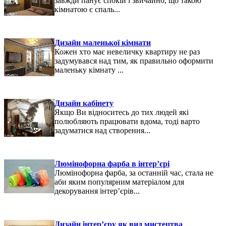
завжди панує спокій і звичайно, що такою
кімнатою є спаль...
Дизайн маленької кімнати
Кожен хто має невеличку квартиру не раз
задумувався над тим, як правильно оформити
маленьку кімнату ...
Дизайн кабінету
Якщо Ви відноситесь до тих людей які
полюбляють працювати вдома, тоді варто
задуматися над створення...
Люмінофорна фарба в інтер’єрі
Люмінофорна фарба, за останній час, стала не
аби яким популярним матеріалом для
декорування інтер’єрів...
Дизайн інтер’єру як вид мистецтва