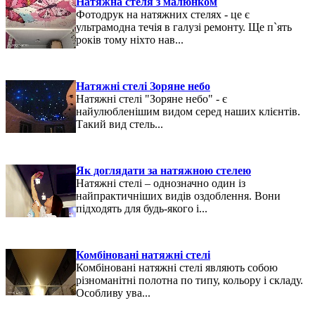
Натяжна стеля з малюнком
Фотодрук на натяжних стелях - це є
ультрамодна течія в галузі ремонту. Ще п`ять
років тому ніхто нав...
Натяжні стелі Зоряне небо
Натяжні стелі "Зоряне небо" - є
найулюбленішим видом серед наших клієнтів.
Такий вид стель...
Як доглядати за натяжною стелею
Натяжні стелі – однозначно один із
найпрактичніших видів оздоблення. Вони
підходять для будь-якого і...
Комбіновані натяжні стелі
Комбіновані натяжні стелі являють собою
різноманітні полотна по типу, кольору і складу.
Особливу ува...