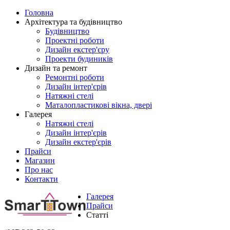
Головна
Архітектура та будівництво
Будівництво
Проектні роботи
Дизайн екстер'єру
Проекти будиників
Дизайн та ремонт
Ремонтні роботи
Дизайн інтер'єрів
Натяжні стелі
Маталопластикові вікна, двері
Галерея
Натяжні стелі
Дизайн інтер'єрів
Дизайн екстер'єрів
Прайси
Магазин
Про нас
Контакти
Галерея
Прайси
Статті