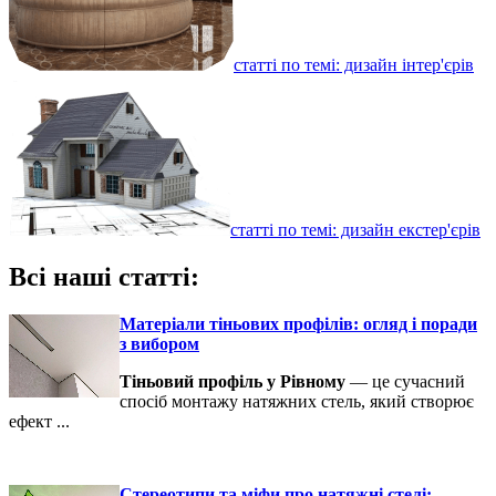
статті по темі: дизайн інтер'єрів
статті по темі: дизайн екстер'єрів
Всі наші статті:
Матеріали тіньових профілів: огляд і поради
з вибором
Тіньовий профіль у Рівному
— це сучасний
спосіб монтажу натяжних стель, який створює
ефект ...
Стереотипи та міфи про натяжні стелі: