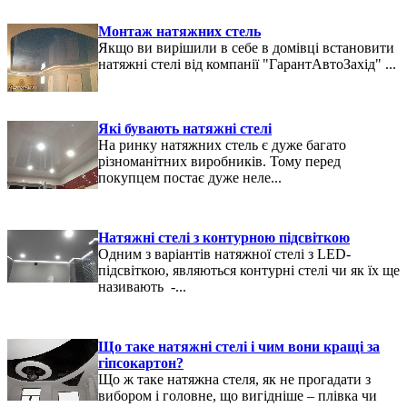
Монтаж натяжних стель
Якщо ви вирішили в себе в домівці встановити
натяжні стелі від компанії "ГарантАвтоЗахід" ...
Які бувають натяжні стелі
На ринку натяжних стель є дуже багато
різноманітних виробників. Тому перед
покупцем постає дуже неле...
Натяжні стелі з контурною підсвіткою
Одним з варіантів натяжної стелі з LED-
підсвіткою, являються контурні стелі чи як їх ще
називають -...
Що таке натяжні стелі і чим вони кращі за
гіпсокартон?
Що ж таке натяжна стеля, як не прогадати з
вибором і головне, що вигідніше – плівка чи