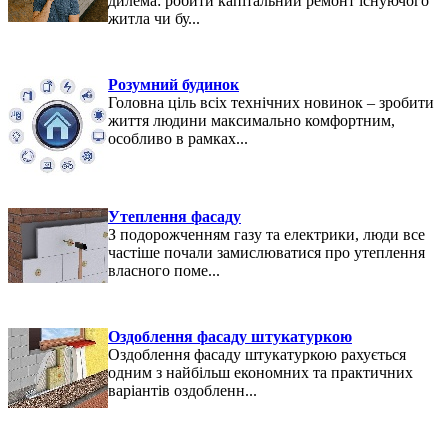
дилема: робити капітальний ремонт існуючого
житла чи бу...
Розумний будинок
Головна ціль всіх технічних новинок – зробити
життя людини максимально комфортним,
особливо в рамках...
Утеплення фасаду
З подорожченням газу та електрики, люди все
частіше почали замислюватися про утеплення
власного поме...
Оздоблення фасаду штукатуркою
Оздоблення фасаду штукатуркою рахується
одним з найбільш економних та практичних
варіантів оздобленн...