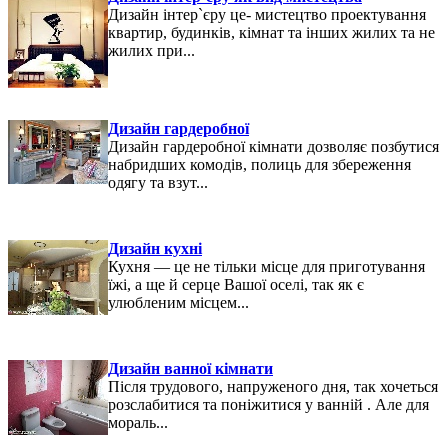
Дизайн інтер`єру це- мистецтво проектування
квартир, будинків, кімнат та інших жилих та не
жилих при...
Дизайн гардеробної
Дизайн гардеробної кімнати дозволяє позбутися
набридших комодів, полиць для збереження
одягу та взут...
Дизайн кухні
Кухня — це не тільки місце для приготування
їжі, а ще й серце Вашої оселі, так як є
улюбленим місцем...
Дизайн ванної кімнати
Після трудового, напруженого дня, так хочеться
розслабитися та поніжитися у ванній . Але для
мораль...