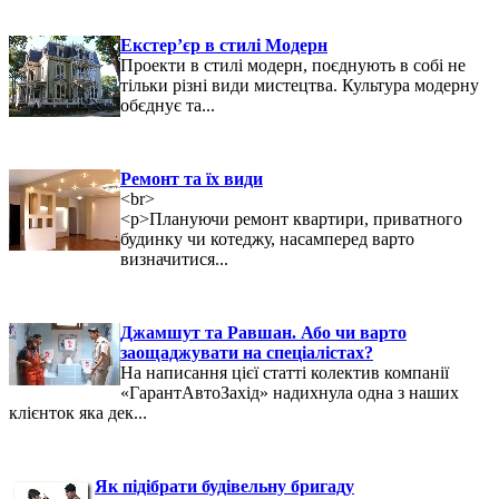
Екстер’єр в стилі Модерн
Проекти в стилі модерн, поєднують в собі не
тільки різні види мистецтва. Культура модерну
обєднує та...
Ремонт та їх види
<br>
<p>Плануючи ремонт квартири, приватного
будинку чи котеджу, насамперед варто
визначитися...
Джамшут та Равшан. Або чи варто
заощаджувати на спеціалістах?
На написання цієї статті колектив компанії
«ГарантАвтоЗахід» надихнула одна з наших
клієнток яка дек...
Як підібрати будівельну бригаду