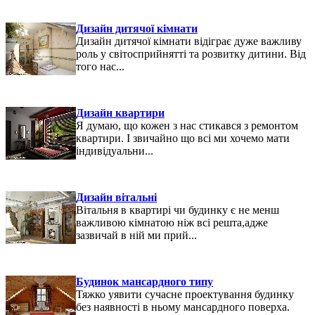
Дизайн дитячої кімнати
Дизайн дитячої кімнати відіграє дуже важливу
роль у світосприйнятті та розвитку дитини. Від
того нас...
Дизайн квартири
Я думаю, що кожен з нас стикався з ремонтом
квартири. І звичайно що всі ми хочемо мати
індивідуальни...
Дизайн вітальні
Вітальня в квартирі чи будинку є не менш
важливою кімнатою ніж всі решта,адже
зазвичай в ній ми прий...
Будинок мансардного типу
Тяжко уявити сучасне проектування будинку
без наявності в ньому мансардного поверха.