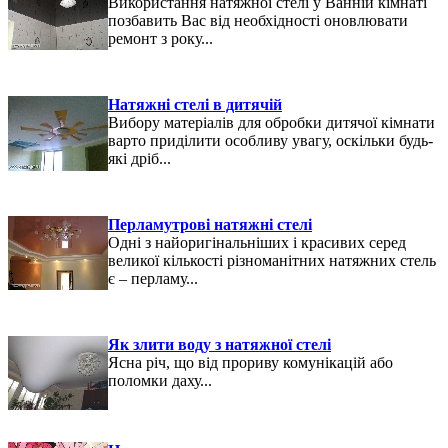
Використання натяжної стелі у Ванній кімнаті
позбавить Вас від необхідності оновлювати
ремонт з року...
Натяжні стелі в дитячій
Вибору матеріалів для обробки дитячої кімнати
варто приділити особливу увагу, оскільки будь-
які дріб...
Перламутрові натяжні стелі
Одні з найоригінальніших і красивих серед
великої кількості різноманітних натяжних стель
є – перламу...
Як злити воду з натяжної стелі
Ясна річ, що від прориву комунікацій або
поломки даху...