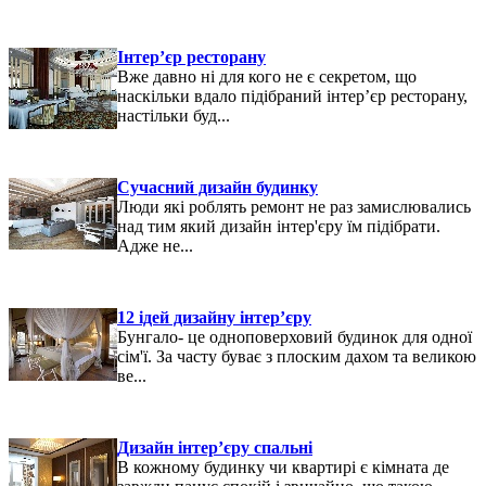
Інтер’єр ресторану
Вже давно ні для кого не є секретом, що
наскільки вдало підібраний інтер’єр ресторану,
настільки буд...
Сучасний дизайн будинку
Люди які роблять ремонт не раз замислювались
над тим який дизайн інтер'єру їм підібрати.
Адже не...
12 ідей дизайну інтер’єру
Бунгало- це одноповерховий будинок для одної
сім'ї. За часту буває з плоским дахом та великою
ве...
Дизайн інтер’єру спальні
В кожному будинку чи квартирі є кімната де