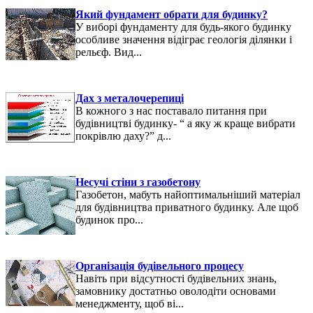
Який фундамент обрати для будинку?
У виборі фундаменту для будь-якого будинку
особливе значення відіграє геологія ділянки і
рельєф. Вид...
Дах з металочерепиці
В кожного з нас поставало питання при
будівництві будинку- “ а яку ж краще вибрати
покрівлю даху?” д...
Несучі стіни з газобетону
Газобетон, мабуть найоптимальніший матеріал
для будівництва приватного будинку. Але щоб
будинок про...
Організація будівельного процесу
Навіть при відсутності будівельних знань,
замовнику достатньо оволодіти основами
менеджменту, щоб ві...