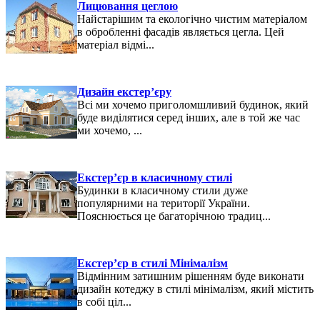
Лицювання цеглою
Найстарішим та екологічно чистим матеріалом
в обробленні фасадів являється цегла. Цей
матеріал відмі...
Дизайн екстер’єру
Всі ми хочемо приголомшливий будинок, який
буде виділятися серед інших, але в той же час
ми хочемо, ...
Екстер’єр в класичному стилі
Будинки в класичному стили дуже
популярними на території України.
Пояснюється це багаторічною традиц...
Екстер’єр в стилі Мінімалізм
Відмінним затишним рішенням буде виконати
дизайн котеджу в стилі мінімалізм, який містить
в собі ціл...