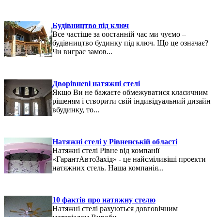
Будівництво під ключ
Все частіше за оостанній час ми чуємо –
будівництво будинку під ключ. Що це означає?
Чи виграє замов...
Дворівневі натяжні стелі
Якщо Ви не бажаєте обмежуватися класичним
рішеням і створити свій індивідуальний дизайн
вбудинку, то...
Натяжні стелі у Рівненській області
Натяжні стелі Рівне від компанії
«ГарантАвтоЗахід» - це найсміливіші проекти
натяжних стель. Наша компанія...
10 фактів про натяжну стелю
Натяжні стелі рахуються довговічним