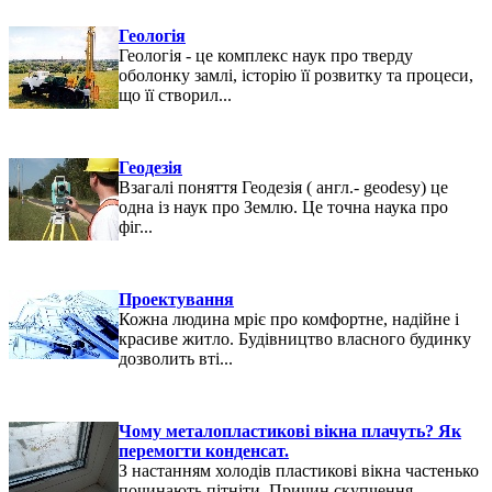
Геологія
Геологія - це комплекс наук про тверду
оболонку замлі, історію її розвитку та процеси,
що її створил...
Геодезія
Взагалі поняття Геодезія ( англ.- geodesy) це
одна із наук про Землю. Це точна наука про
фіг...
Проектування
Кожна людина мріє про комфортне, надійне і
красиве житло. Будівництво власного будинку
дозволить вті...
Чому металопластикові вікна плачуть? Як
перемогти конденсат.
З настанням холодів пластикові вікна частенько
починають пітніти. Причин скупчення