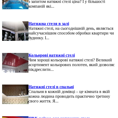
з запитом натяжні стелі ціна? І у більшості
компаній які...
Натяжна стеля в залі
Натяжні стелі, на сьогоднішній день, являється
найсучаснішим способом обробки квартири чи
будинку. І...
Кольорові натяжні стелі
Чим хороші кольорові натяжні стелі? Великий
асортимент кольорових полотен, який дозволяє
пікдреслити...
Натяжні стелі в спальні
Спальня в кожній домівці – це кімната в якій
кожна людина проводить практично третину
свого життя. Я...