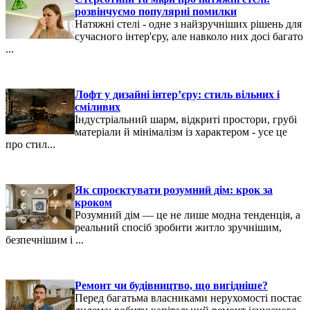
розвінчуємо популярні помилки
Натяжні стелі - одне з найзручніших рішень для
сучасного інтер'єру, але навколо них досі багато
...
Лофт у дизайні інтер’єру: стиль вільних і
сміливих
Індустріальний шарм, відкриті простори, грубі
матеріали й мінімалізм із характером - усе це
про стил...
Як спроєктувати розумний дім: крок за
кроком
Розумний дім — це не лише модна тенденція, а
реальний спосіб зробити житло зручнішим,
безпечнішим і ...
Ремонт чи будівництво, що вигідніше?
Перед багатьма власниками нерухомості постає