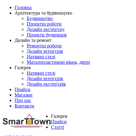
Головна
Архітектура та будівництво
Будівництво
Проектні роботи
Дизайн екстер'єру
Проекти будиників
Дизайн та ремонт
Ремонтні роботи
Дизайн інтер'єрів
Натяжні стелі
Маталопластикові вікна, двері
Галерея
Натяжні стелі
Дизайн інтер'єрів
Дизайн екстер'єрів
Прайси
Магазин
Про нас
Контакти
Галерея
Прайси
Статті