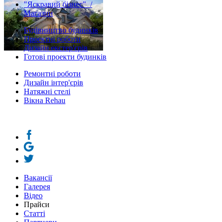
"Яскравий бізнес" /
Магазин
Будівництво будинків
Проектні роботи
Дизайн екстер'єрів
Готові проекти будинків
Ремонтні роботи
Дизайн інтер'єрів
Натяжні стелі
Вікна Rehau
Вакансії
Галерея
Відео
Прайси
Статті