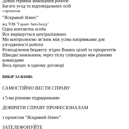
Довші терміни виконання роботи
Багато угод та відповідальних осіб
з проектом
"
Я
с
к
р
а
в
и
й
б
і
з
н
е
с
"
від ТОВ "Гарант АвтоЗахід"
Одна контактна особа
Все вирішується централізовано
Ми контролюємо зв’язок між усіма напрямками для
узгодженості роботи
Розподілення бюджету згідно Ваших цілей та пріоритетів
Швидке виконання, через тісну співпрацю між різними
командами
Весь процес в одному договорі
ВИБІР ЗА ВАМИ:
САМОСТІЙНО ВЕСТИ СПРАВУ
з 5-ма різними підрядниками
ДОВІРИТИ СПРАВУ ПРОФЕСІОНАЛАМ
з проектом
"
Я
с
к
р
а
в
и
й
б
і
з
н
е
с
"
ЗАТЕЛЕФОНУЙТЕ