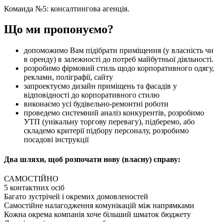
Команда №5: консалтингова агенція.
Що ми пропонуємо?
допоможимо Вам підібрати приміщення (у власність чи
в оренду) в залежності до потреб майбутньої діяльності.
розробимо фірмовий стиль щодо корпоративного одягу,
реклами, поліграфії, сайту
запроектуємо дизайн приміщень та фасадів у
відповідності до корпоративного стилю
виконаємо усі будівельно-ремонтні роботи
проведемо системний аналіз конкурентів, розробимо
УТП (унікальну торгову перевагу), підберемо, або
складемо критерії підбору персоналу, розробимо
посадові інструкції
Два шляхи, щоб розпочати нову (власну) справу:
САМОСТІЙНО
5 контактних осіб
Багато зустрічей і окремих домовленостей
Самостійне налагодження комунікацій між напрямками
Кожна окрема компанія хоче більший шматок бюджету