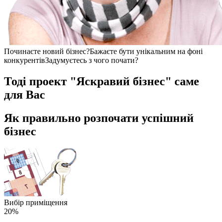
Починаєте новий бізнес?
Бажаєте бути унікальним на фоні
конкурентів
Задумуєтесь з чого почати?
Тоді проект
"
Я
с
к
р
а
в
и
й
б
і
з
н
е
с
"
саме
для Вас
Як правильно розпочати успішний
бізнес
Вибір приміщення
20%