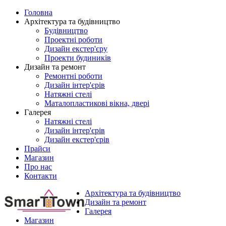
Головна
Архітектура та будівництво
Будівництво
Проектні роботи
Дизайн екстер'єру
Проекти будиників
Дизайн та ремонт
Ремонтні роботи
Дизайн інтер'єрів
Натяжні стелі
Маталопластикові вікна, двері
Галерея
Натяжні стелі
Дизайн інтер'єрів
Дизайн екстер'єрів
Прайси
Магазин
Про нас
Контакти
Архітектура та будівництво
Дизайн та ремонт
Галерея
Магазин